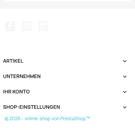
Facebook
YouTube
Instagram
ARTIKEL

UNTERNEHMEN

IHR KONTO

SHOP-EINSTELLUNGEN
keyboard_arrow_down
© 2026 - online-shop von PrestaShop™