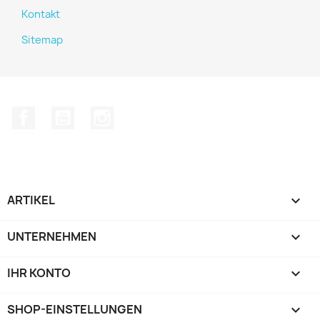
Kontakt
Sitemap
Facebook
YouTube
Instagram
ARTIKEL

UNTERNEHMEN

IHR KONTO

SHOP-EINSTELLUNGEN
keyboard_arrow_down