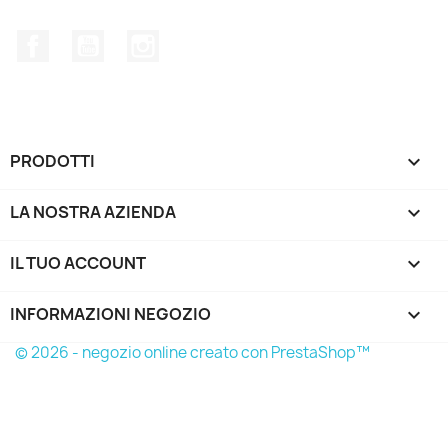
Facebook
YouTube
Instagram
PRODOTTI

LA NOSTRA AZIENDA

IL TUO ACCOUNT

INFORMAZIONI NEGOZIO
keyboard_arrow_down
© 2026 - negozio online creato con PrestaShop™