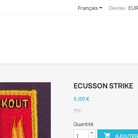

Français
Devise :
EUR
ECUSSON STRIKE
5,00 €
TTC
Quantité

AJOUTER