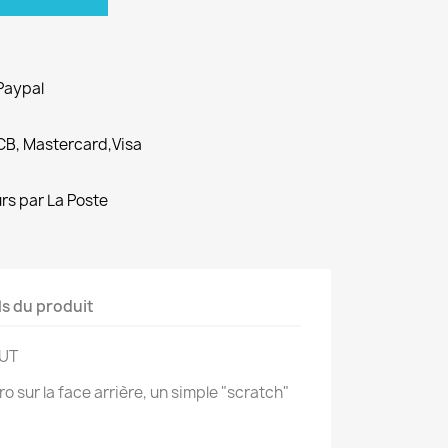
Paypal
CB, Mastercard,Visa
urs par La Poste
ls du produit
OUT
 sur la face arrière, un simple "scratch"