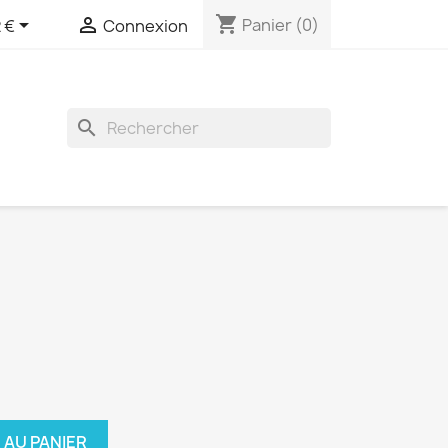
shopping_cart


Panier
(0)
 €
Connexion
search
 AU PANIER